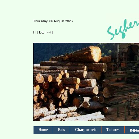
Thursday, 06 August 2026
IT |
DE |
FR |
Home
Bois
Charpenterie
Toitures
B�ti