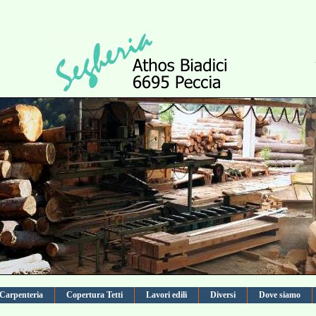
Carpenteria
Copertura Tetti
Lavori edili
Diversi
Dove siamo