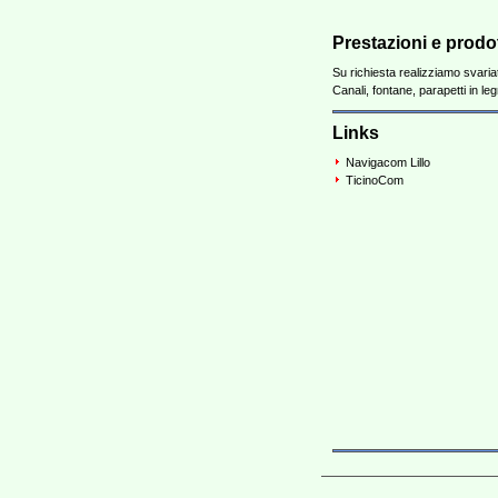
Prestazioni e prodot
Su richiesta realizziamo svariat
Canali, fontane, parapetti in le
Links
Navigacom Lillo
TicinoCom