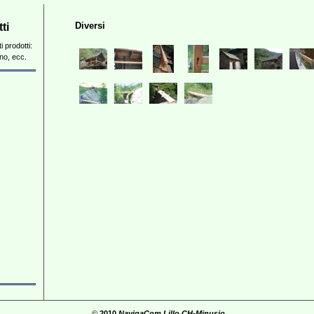
Diversi
ti
i prodotti:
gno, ecc.
©
2010
NavigaCom Lillo CH-Minusio